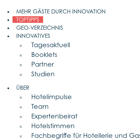
Skip
to
MEHR GÄSTE DURCH INNOVATION
content
TOPTIPPS
GEO-VERZEICHNIS
INNOVATIVES
Tagesaktuell
Booklets
Partner
Studien
ÜBER
Hotelimpulse
Team
Expertenbeirat
Hotelstimmen
Fachbegriffe für Hotellerie und G