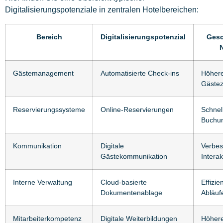
Digitalisierungspotenziale in zentralen Hotelbereichen:
Bereich
Digitalisierungspotenzial
Gesc
Gästemanagement
Automatisierte Check-ins
Höher
Gästez
Reservierungssysteme
Online-Reservierungen
Schnel
Buchu
Kommunikation
Digitale
Verbes
Gästekommunikation
Interak
Interne Verwaltung
Cloud-basierte
Effizie
Dokumentenablage
Abläuf
Mitarbeiterkompetenz
Digitale Weiterbildungen
Höhere