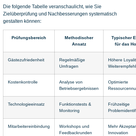
Die folgende Tabelle veranschaulicht, wie Sie
Zielüberprüfung und Nachbesserungen systematisch
gestalten können:
Prüfungsbereich
Methodischer
Typischer E
Ansatz
für das Ho
Gästezufriedenheit
Regelmäßige
Höhere Loyali
Umfragen
Weiterempfeh
Kostenkontrolle
Analyse von
Optimierte
Betriebsergebnissen
Ressourcennu
Technologieeinsatz
Funktionstests &
Frühzeitige
Monitoring
Problemidentif
Mitarbeitereinbindung
Workshops und
Mehr Akzepta
Feedbackrunden
Innovation