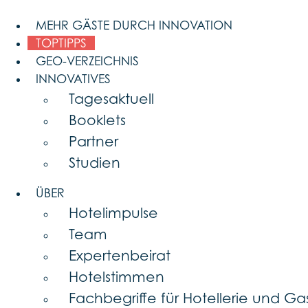
Skip
MEHR GÄSTE DURCH INNOVATION
to
content
TOPTIPPS
GEO-VERZEICHNIS
INNOVATIVES
Tagesaktuell
Booklets
Partner
Studien
ÜBER
Hotelimpulse
Team
Expertenbeirat
Hotelstimmen
Fachbegriffe für Hotellerie und G