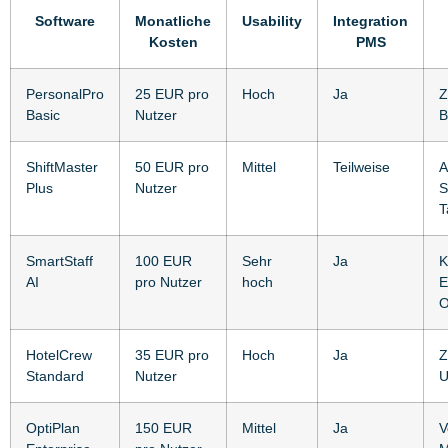
Software
Monatliche
Usability
Integration
Kosten
PMS
PersonalPro
25 EUR pro
Hoch
Ja
Z
Basic
Nutzer
B
ShiftMaster
50 EUR pro
Mittel
Teilweise
A
Plus
Nutzer
S
T
SmartStaff
100 EUR
Sehr
Ja
K
AI
pro Nutzer
hoch
E
O
HotelCrew
35 EUR pro
Hoch
Ja
Z
Standard
Nutzer
U
OptiPlan
150 EUR
Mittel
Ja
V