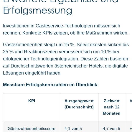
Erfolgsmessung
Investitionen in Gästeservice-Technologien müssen sich
rechnen. Konkrete KPIs zeigen, ob Ihre Maßnahmen wirken.
Gästezufriedenheit steigt um 15 %, Servicekosten sinken bis
25 % und Reaktionszeiten verbessern sich um 10 % bei
erfolgreicher Technologieintegration. Diese Zahlen basieren
auf Durchschnittswerten österreichischer Hotels, die digitale
Lösungen eingeführt haben.
Messbare Erfolgskennzahlen im Überblick:
KPI
Ausgangswert
Zielwert
V
(Durchschnitt)
nach 12
Monaten
Gästezufriedenheitsscore
4,1 von 5
4,7 von 5
+