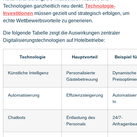
Technologien ganzheitlich neu denkt.
Technologie-
Investitionen
müssen gezielt und strategisch erfolgen, um
echte Wettbewerbsvorteile zu generieren.
Die folgende Tabelle zeigt die Auswirkungen zentraler
Digitalisierungstechnologien auf Hotelbetriebe:
Technologie
Hauptvorteil
Beispiel fü
Künstliche Intelligenz
Personalisierte
Dynamische
Gästebetreuung
Preisoptimi
Automatisierung
Effizienzsteigerung
Automatisier
In
Chatbots
Entlastung des
24/7-
Personals
Anfragenbea