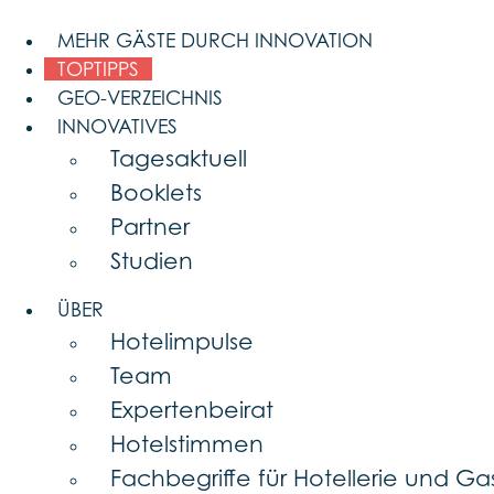
Skip
to
MEHR GÄSTE DURCH INNOVATION
content
TOPTIPPS
GEO-VERZEICHNIS
INNOVATIVES
Tagesaktuell
Booklets
Partner
Studien
ÜBER
Hotelimpulse
Team
Expertenbeirat
Hotelstimmen
Fachbegriffe für Hotellerie und G