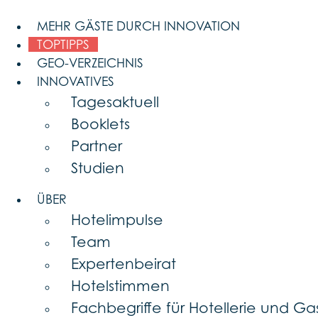
Skip
to
MEHR GÄSTE DURCH INNOVATION
content
TOPTIPPS
GEO-VERZEICHNIS
INNOVATIVES
Tagesaktuell
Booklets
Partner
Studien
ÜBER
Hotelimpulse
Team
Expertenbeirat
Hotelstimmen
Fachbegriffe für Hotellerie und G