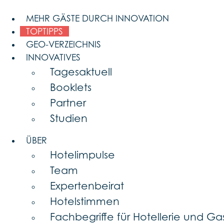
Skip
to
MEHR GÄSTE DURCH INNOVATION
content
TOPTIPPS
GEO-VERZEICHNIS
INNOVATIVES
Tagesaktuell
Booklets
Partner
Studien
ÜBER
Hotelimpulse
Team
Expertenbeirat
Hotelstimmen
Fachbegriffe für Hotellerie und G