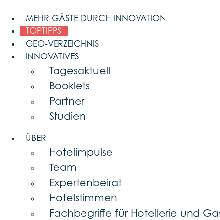
Skip
to
MEHR GÄSTE DURCH INNOVATION
content
TOPTIPPS
GEO-VERZEICHNIS
INNOVATIVES
Tagesaktuell
Booklets
Partner
Studien
ÜBER
Hotelimpulse
Team
Expertenbeirat
Hotelstimmen
Fachbegriffe für Hotellerie und G