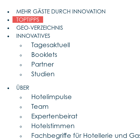
Skip
to
MEHR GÄSTE DURCH INNOVATION
content
TOPTIPPS
GEO-VERZEICHNIS
INNOVATIVES
Tagesaktuell
Booklets
Partner
Studien
ÜBER
Hotelimpulse
Team
Expertenbeirat
Hotelstimmen
Fachbegriffe für Hotellerie und G