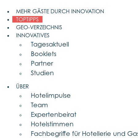
Skip
to
MEHR GÄSTE DURCH INNOVATION
content
TOPTIPPS
GEO-VERZEICHNIS
INNOVATIVES
Tagesaktuell
Booklets
Partner
Studien
ÜBER
Hotelimpulse
Team
Expertenbeirat
Hotelstimmen
Fachbegriffe für Hotellerie und G