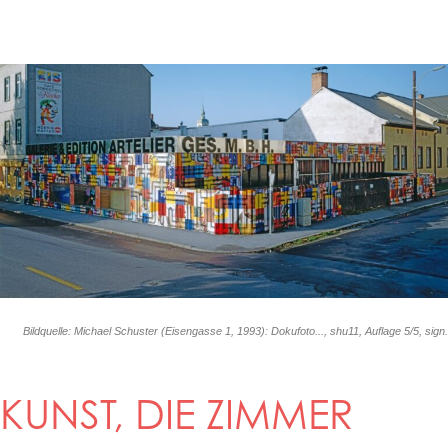
Bildquelle: Michael Schuster (Eisengasse 1, 1993): Dokufoto..., shu11, Auflage 5/5, sign.
KUNST, DIE ZIMMER