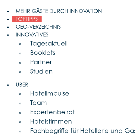
Skip
to
MEHR GÄSTE DURCH INNOVATION
content
TOPTIPPS
GEO-VERZEICHNIS
INNOVATIVES
Tagesaktuell
Booklets
Partner
Studien
ÜBER
Hotelimpulse
Team
Expertenbeirat
Hotelstimmen
Fachbegriffe für Hotellerie und G