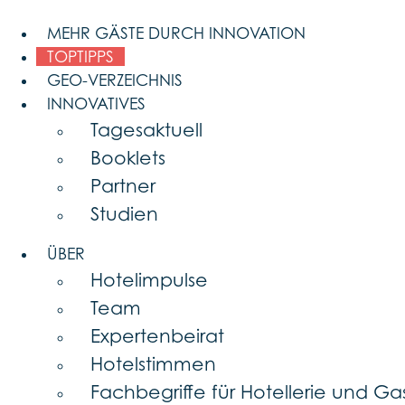
Skip
to
MEHR GÄSTE DURCH INNOVATION
content
TOPTIPPS
GEO-VERZEICHNIS
INNOVATIVES
Tagesaktuell
Booklets
Partner
Studien
ÜBER
Hotelimpulse
Team
Expertenbeirat
Hotelstimmen
Fachbegriffe für Hotellerie und G