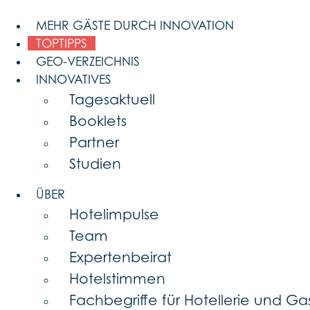
Skip
to
MEHR GÄSTE DURCH INNOVATION
content
TOPTIPPS
GEO-VERZEICHNIS
INNOVATIVES
Tagesaktuell
Booklets
Partner
Studien
ÜBER
Hotelimpulse
Team
Expertenbeirat
Hotelstimmen
Fachbegriffe für Hotellerie und G